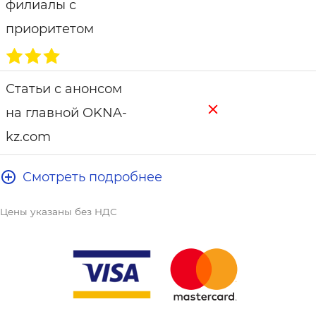
филиалы с
приоритетом
Статьи с анонсом
на главной OKNA-
kz.com
Смотреть подробнее
Выделено в поиске
Цены указаны без НДС
Страница
компании с
контактами,
описанием, картой,