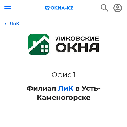
ЛиК
Офис 1
Филиал
ЛиК
в Усть-
Каменогорске