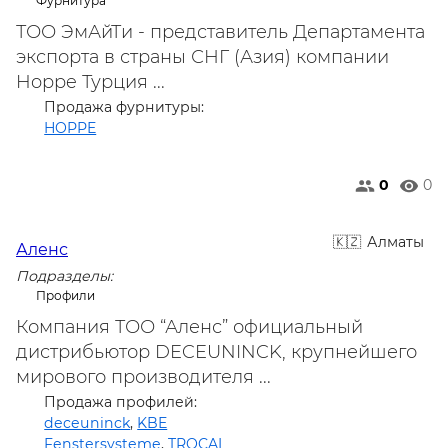
Фурнитура
ТОО ЭмАйТи - представитель Департамента
экспорта в страны СНГ (Азия) компании
Hoppe Турция ...
Продажа фурнитуры:
HOPPE
0
0
Алматы
Аленс
Подразделы:
Профили
Компания ТОО “Аленс” официальный
дистрибьютор DECEUNINCK, крупнейшего
мирового производителя ...
Продажа профилей:
deceuninck
,
KBE
Fenstersysteme
,
TROCAL