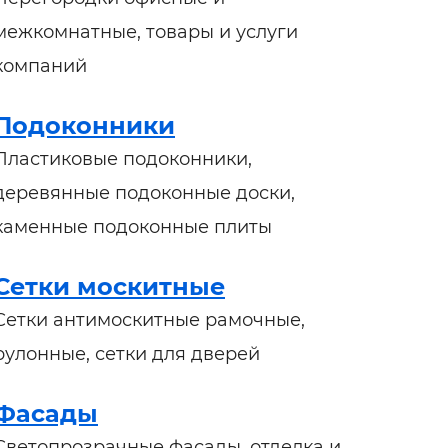
межкомнатные, товары и услуги
компаний
Подоконники
Пластиковые подоконники,
деревянные подоконные доски,
каменные подоконные плиты
Сетки москитные
Сетки антимоскитные рамочные,
рулонные, сетки для дверей
Фасады
Светопрозрачные фасады, отделка и