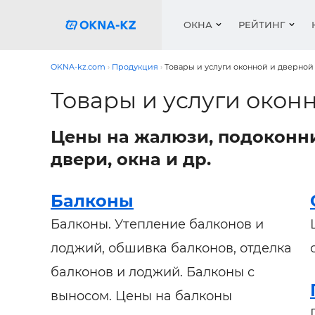
ОКНА
РЕЙТИНГ
OKNA-kz.com
Продукция
Товары и услуги оконной и дверной
Товары и услуги окон
Пласти
Окна
Расчет 
Окна
Окна
Акции 
Цены на жалюзи, подоконни
Деревя
Услуги
Ремонт
Двери 
Галере
двери, окна и др.
Двери
Работа
Перего
Профил
Систем
Подоко
Сетки 
Рейтин
Балконы
Медиа
Ворота
Подоко
Балконы. Утепление балконов и
Куплю о
Ворота
лоджий, обшивка балконов, отделка
Работа 
Решетк
балконов и лоджий. Балконы с
Защитн
выносом. Цены на балконы