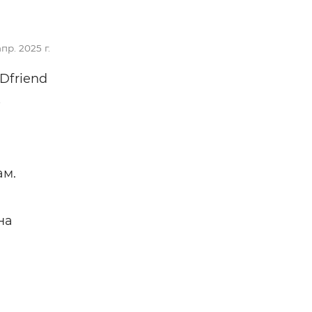
апр. 2025 г.
Dfriend
е
ам.
на