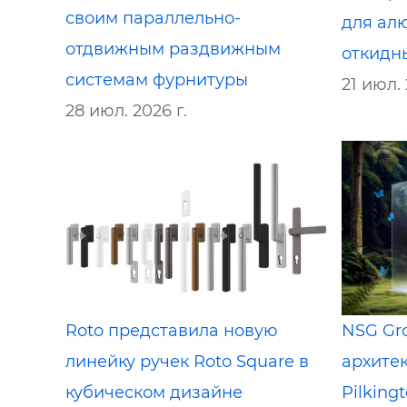
своим параллельно-
для ал
отдвижным раздвижным
откидн
системам фурнитуры
21 июл. 
28 июл. 2026 г.
Roto представила новую
NSG Gr
линейку ручек Roto Square в
архите
кубическом дизайне
Pilking