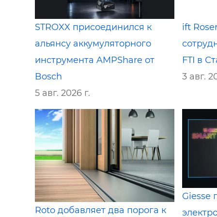
STROXX присоединился к
ift Ros
альянсу аккумуляторного
сотруд
инструмента AMPShare от
FTI в С
Bosch
3 авг. 2
5 авг. 2026 г.
Giesse
Roto добавляет два порога к
электро