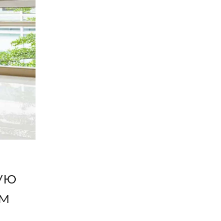
ую
ам