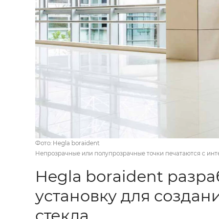
Фото: Hegla boraident
Непрозрачные или полупрозрачные точки печатаются с инте
Hegla boraident разр
установку для создан
стекла