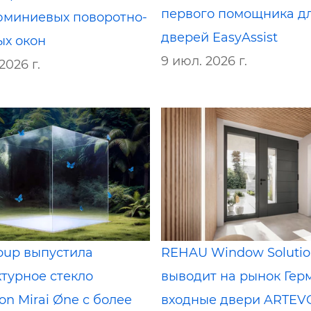
первого помощника д
юминиевых поворотно-
дверей EasyAssist
ых окон
9 июл. 2026 г.
2026 г.
oup выпустила
REHAU Window Solutio
ктурное стекло
выводит на рынок Гер
ton Mirai Øne с более
входные двери ARTEV