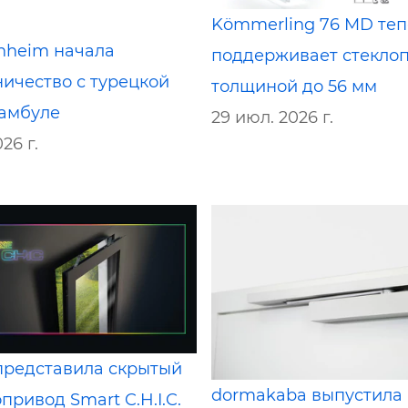
Kömmerling 76 MD теп
enheim начала
поддерживает стекло
ничество с турецкой
толщиной до 56 мм
тамбуле
29 июл. 2026 г.
026 г.
 представила скрытый
dormakaba выпустила
привод Smart C.H.I.C.