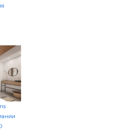
ля
ns
мании
O