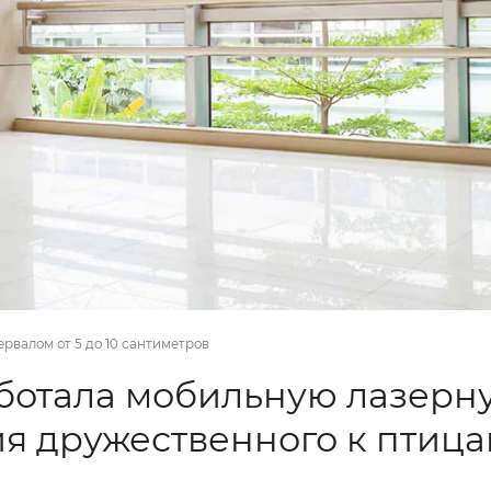
рвалом от 5 до 10 сантиметров
аботала мобильную лазерн
ия дружественного к птиц