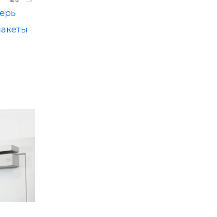
ерь
пакеты