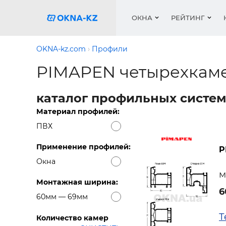
ОКНА
РЕЙТИНГ
OKNA-kz.com
Профили
PIMAPEN четырехкам
Пласти
Окна
Расчет 
Окна
Окна
Акции 
каталог профильных систем
Деревя
Услуги
Ремонт
Двери 
Галере
Материал профилей:
Двери
Работа
Перего
Профил
ПВХ
Систем
Подоко
Сетки 
Рейтин
Применение профилей:
P
Медиа
Ворота
Подоко
Окна
Куплю о
Ворота
м
Работа 
Решетк
Монтажная ширина:
6
60мм — 69мм
Защитн
Т
Количество камер