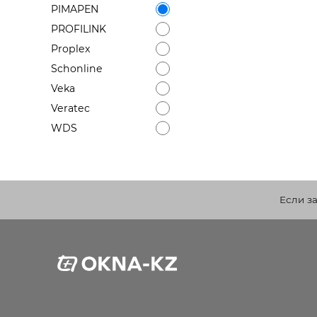
PIMAPEN
PROFILINK
Proplex
Schonline
Veka
Veratec
WDS
Если з