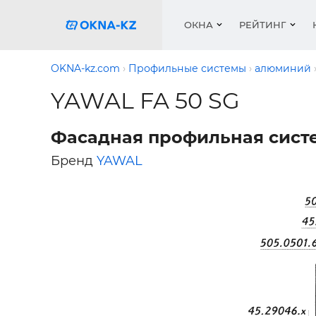
ОКНА
РЕЙТИНГ
OKNA-kz.com
Профильные системы
алюминий
YAWAL FA 50 SG
Пласти
Окна
Расчет 
Окна
Окна
Акции 
Фасадная профильная систе
Деревя
Услуги
Ремонт
Двери 
Галере
Бренд
YAWAL
Двери
Работа
Перего
Профил
Систем
Подоко
Сетки 
Рейтин
Медиа
Ворота
Подоко
Куплю о
Ворота
Работа 
Решетк
Защитн