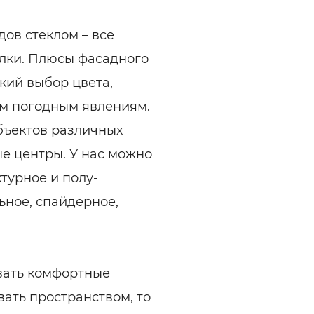
ов стеклом – все
лки. Плюсы фасадного
кий выбор цвета,
им погодным явлениям.
бъектов различных
ые центры. У нас можно
турное и полу-
ьное, спайдерное,
овать комфортные
вать пространством, то