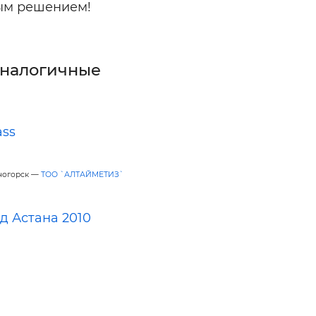
ным решением!
аналогичные
ass
ногорск —
ТОО `АЛТАЙМЕТИЗ`
д Астана 2010