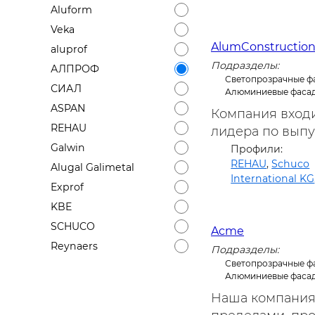
Aluform
Veka
AlumConstructio
aluprof
Подразделы:
АЛПРОФ
Светопрозрачные ф
СИАЛ
Алюминиевые фаса
ASPAN
Компания вход
REHAU
лидера по выпу
Galwin
Профили:
REHAU
,
Schuco
Alugal Galimetal
International KG
Exprof
KBE
SCHUCO
Acme
Reynaers
Подразделы:
Светопрозрачные ф
Алюминиевые фаса
Наша компания 