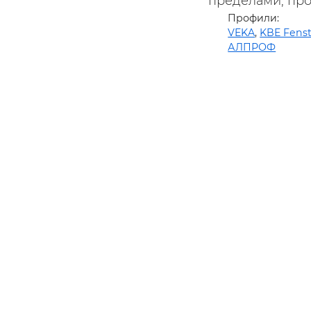
пределами, про
Профили:
VEKA
,
KBE Fens
АЛПРОФ