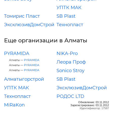
УПТК МАК
Томирис Пласт
SB Plast
ЭксклюзивДомСтрой
Технопласт
Еще организации в Алматы
PYRAMIDA
NIKA-Pro
Алматы —
PYRAMIDA
Леора Проф
Алматы —
PYRAMIDA
Sonico Stroy
Алматы —
PYRAMIDA
Алматыгорстрой
SB Plast
УПТК МАК
ЭксклюзивДомСтрой
Технопласт
РОДОС LTD
Обновление: 03.11.2012
MiRaKon
Зарегистрировано: 03.11.2012
Идентификатор: 17587