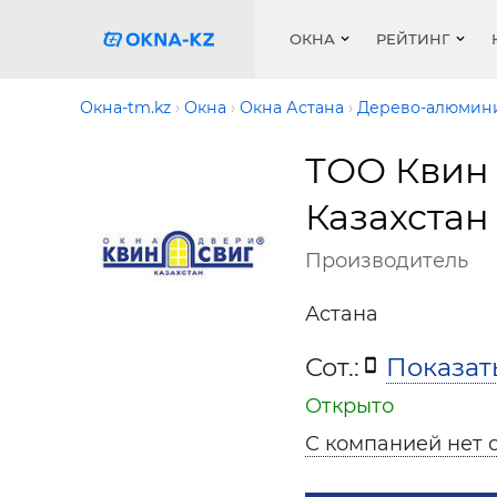
ОКНА
РЕЙТИНГ
Окна-tm.kz
Окна
Окна Астана
Дерево-алюмини
ТОО Квин
Пласти
Окна
Расчет 
Окна
Окна
Акции 
Казахстан
Деревя
Услуги
Ремонт
Двери 
Галере
Производитель
Двери
Работа
Перего
Профил
Систем
Подоко
Сетки 
Рейтин
Астана
Медиа
Ворота
Подоко
Сот.:
Показат
Куплю о
Ворота
Работа 
Решетк
Открыто
Защитн
С компанией нет 