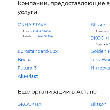
Компании, предоставляющие 
услуги
ОКНА STAVA
Blissoh
Алга —
ОКНА STAVA
Алматы —
Актобе —
Окна STAVA
ЭКООК
Астана —
Eurostandard-Lux
Golden 
Висла
TerraWo
Futura-3
Интерка
Alu-Plast
Еще организации в Астане
ЭКООКНА
Blissoh