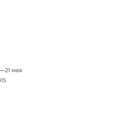
9—21 мая
015