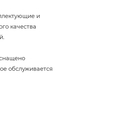
мплектующие и
ого качества
й.
оснащено
ое обслуживается