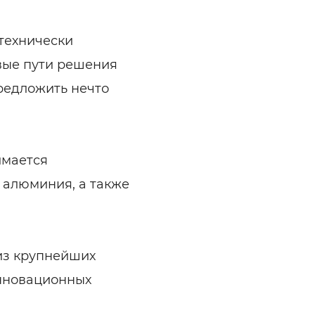
технически
вые пути решения
редложить нечто
имается
 алюминия, а также
 из крупнейших
инновационных