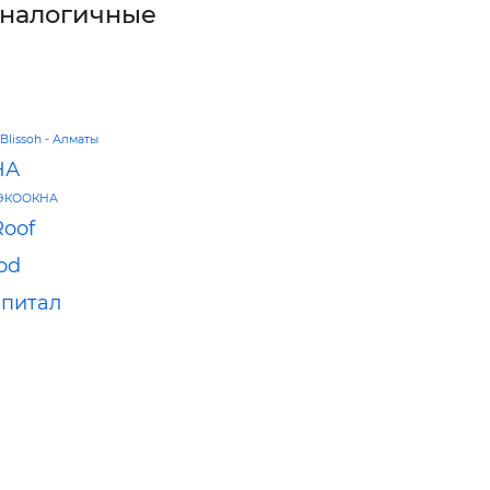
аналогичные
Blissoh - Алматы
НА
ЭКООКНА
Roof
od
питал