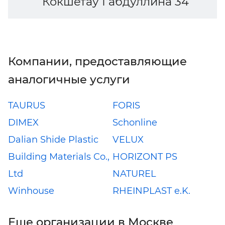
Кокшетау Габдуллина 34
Компании, предоставляющие
аналогичные услуги
TAURUS
FORIS
DIMEX
Schonline
Dalian Shide Plastic
VELUX
Building Materials Co.,
HORIZONT PS
Ltd
NATUREL
Winhouse
RHEINPLAST e.K.
Еще организации в Москве