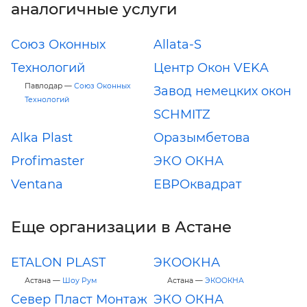
аналогичные услуги
Союз Оконных
Allata-S
Технологий
Центр Окон VEKA
Павлодар —
Союз Оконных
Завод немецких окон
Технологий
SCHMITZ
Alka Plast
Оразымбетова
Profimaster
ЭКО ОКНА
Ventana
ЕВРОквадрат
Еще организации в Астане
ETALON PLAST
ЭКООКНА
Астана —
Шоу Рум
Астана —
ЭКООКНА
Север Пласт Монтаж
ЭКО ОКНА