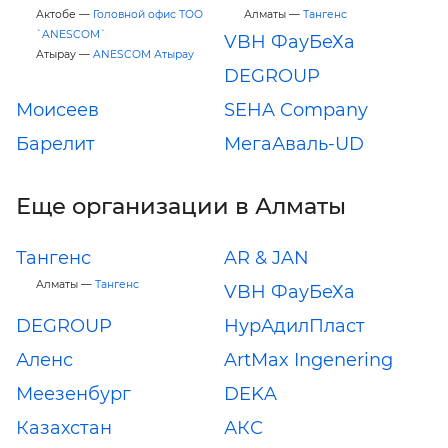
Актобе —
Головной офис ТОО
Алматы —
Тангенс
`ANESCOM`
VBH ФауБеХа
Атырау —
ANESCOM Атырау
DEGROUP
Моисеев
SEHA Company
Барелит
МегаАваль-UD
Еще организации в Алматы
Тангенс
AR & JAN
Алматы —
Тангенс
VBH ФауБеХа
DEGROUP
НурАдилПласт
Аленс
ArtMax Ingenering
Меезенбург
DEKA
Казахстан
АКС