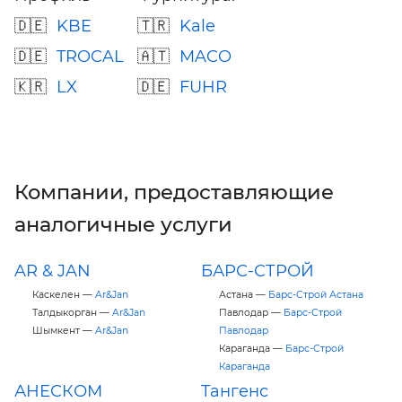
KBE
Kale
TROCAL
MACO
LX
FUHR
Компании, предоставляющие
аналогичные услуги
AR & JAN
БАРС-СТРОЙ
Каскелен —
Ar&Jan
Астана —
Барс-Строй Астана
Талдыкорган —
Ar&Jan
Павлодар —
Барс-Строй
Шымкент —
Ar&Jan
Павлодар
Караганда —
Барс-Строй
Караганда
АНЕСКОМ
Тангенс