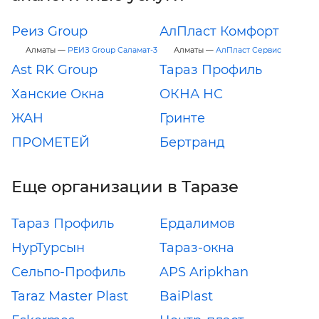
Реиз Group
АлПласт Комфорт
Алматы —
РЕИЗ Group Саламат-3
Алматы —
АлПласт Сервис
Ast RK Group
Тараз Профиль
Ханские Окна
ОКНА НС
ЖАН
Гринте
ПРОМЕТЕЙ
Бертранд
Еще организации в Таразе
Тараз Профиль
Ердалимов
НурТурсын
Тараз-окна
Сельпо-Профиль
APS Aripkhan
Taraz Master Plast
BaiPlast