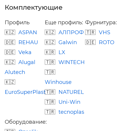
Комплектующие
Профиль
Еще профиль:
Фурнитура:
ASPAN
АЛПРОФ
VHS
REHAU
Galwin
ROTO
Veka
LX
Alugal
WINTECH
Alutech
Winhouse
EuroSuperPlast
NATUREL
Uni-Win
tecnoplas
Оборудование: